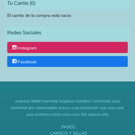
Tu Carrito (0)
El carrito de la compra está vacío
Redes Sociales
Instagram
Facebook
bebe
anperbar
bsensible
bugaboo-camaleon
colchoneta
cuna
elemental
gris
impermeable
montessori
invierno
moda
osito
otono
petit-
ros
protector-colcho
ropa-cuna
sabana
silla
praia
PASEO
CARROS Y SILLAS