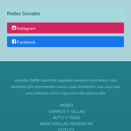
Redes Sociales
Instagram
Facebook
bebe
anperbar
bsensible
bugaboo-camaleon
colchoneta
cuna
elemental
gris
impermeable
montessori
invierno
moda
osito
otono
petit-
ros
protector-colcho
ropa-cuna
sabana
silla
praia
PASEO
CARROS Y SILLAS
AUTO Y VIAJE
MASCARILLAS HIGIENICAS
OUTLET