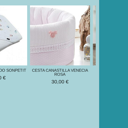
DO SONPETIT
CESTA CANASTILLA VENECIA
CONTENEDOR D
ROSA
0 €
40,00
30,00 €