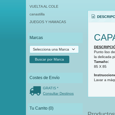
VUELTA AL COLE
canastilla
DESCRIPC
JUEGOS Y HAMACAS
CAP
Marcas
DESCRIPCI
Punto liso d
la delicada p
Tamaño:
85 X 85
Instruccion
Costes de Envío
Lavar a máqu
GRATIS *
Consultar Destinos
Tu Carrito (0)
Productos