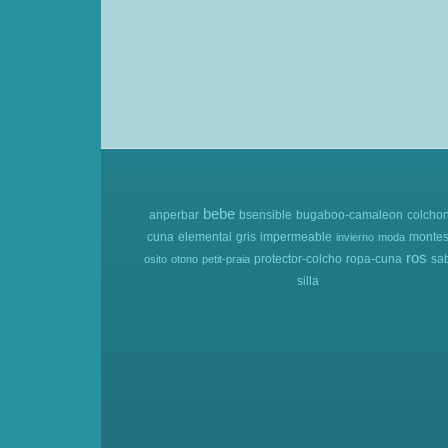
bebe
anperbar
bsensible
bugaboo-camaleon
colcho
cuna
elemental
gris
impermeable
montes
invierno
moda
ros
protector-colcho
ropa-cuna
sa
osito
otono
petit-praia
silla