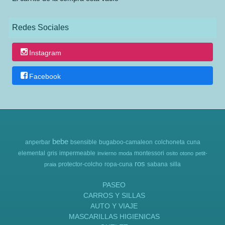
Redes Sociales
Instagram
Facebook
bebe
anperbar
bsensible
bugaboo-camaleon
colchoneta
cuna
elemental
gris
impermeable
montessori
invierno
moda
osito
otono
petit-
ros
protector-colcho
ropa-cuna
sabana
silla
praia
PASEO
CARROS Y SILLAS
AUTO Y VIAJE
MASCARILLAS HIGIENICAS