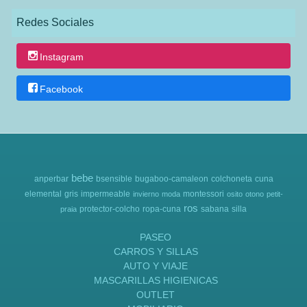
Redes Sociales
Instagram
Facebook
bebe
anperbar
bsensible
bugaboo-camaleon
colchoneta
cuna
elemental
gris
impermeable
montessori
invierno
moda
osito
otono
petit-
ros
protector-colcho
ropa-cuna
sabana
silla
praia
PASEO
CARROS Y SILLAS
AUTO Y VIAJE
MASCARILLAS HIGIENICAS
OUTLET