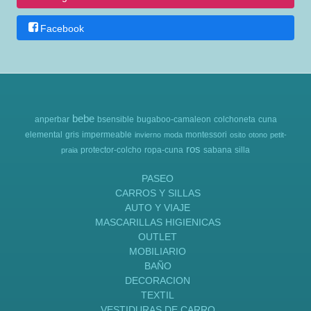
Facebook
bebe
anperbar
bsensible
bugaboo-camaleon
colchoneta
cuna
elemental
gris
impermeable
montessori
invierno
moda
osito
otono
petit-
ros
protector-colcho
ropa-cuna
sabana
silla
praia
PASEO
CARROS Y SILLAS
AUTO Y VIAJE
MASCARILLAS HIGIENICAS
OUTLET
MOBILIARIO
BAÑO
DECORACION
TEXTIL
VESTIDURAS DE CARRO