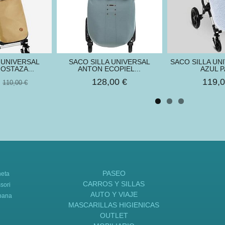
 UNIVERSAL
SACO SILLA UNIVERSAL
SACO SILLA UN
OSTAZA...
ANTON ECOPIEL...
AZUL P
€
128,00 €
119,0
110,00 €
PASEO
neta
CARROS Y SILLAS
sori
AUTO Y VIAJE
bana
MASCARILLAS HIGIENICAS
OUTLET