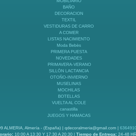
MOBILIARIO
BAÑO
DECORACION
TEXTIL
VESTIDURAS DE CARRO
A COMER
LISTAS NACIMIENTO
Moda Bebès
PRIMERA PUESTA
NOVEDADES
PRIMAVERA-VERANO
SILLÒN LACTANCIA
OTOÑO-INVIERNO
MUSELINAS
MOCHILAS
BOTELLAS
VUELTA AL COLE
canastilla
JUEGOS Y HAMACAS
09 ALMERIA, Almería - (España) | qdecoralmeria@gmail.com |
636491
orario:
10:00 A 13:30 Y 17:30 A 20:30 |
Tiempo de Entrega:
24-48 H