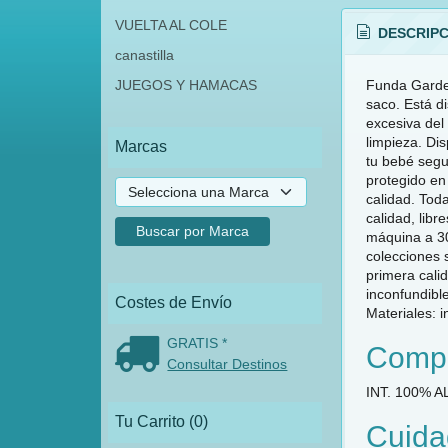
VUELTA AL COLE
DESCRIPC
canastilla
Funda Garden 
JUEGOS Y HAMACAS
saco. Está d
excesiva del 
limpieza. Dis
Marcas
tu bebé segu
protegido en
calidad. Tod
calidad, libr
máquina a 30
colecciones s
primera cali
inconfundibl
Costes de Envío
Materiales: 
GRATIS *
Compo
Consultar Destinos
INT. 100% 
Tu Carrito (0)
Cuida