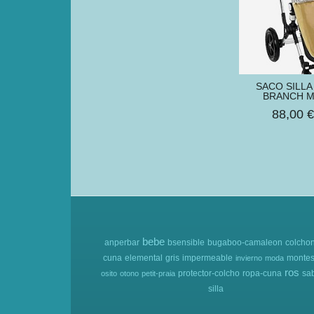
SACO SILLA
BRANCH M
88,00 
bebe
anperbar
bsensible
bugaboo-camaleon
colcho
cuna
elemental
gris
impermeable
montes
invierno
moda
ros
protector-colcho
ropa-cuna
sa
osito
otono
petit-praia
silla