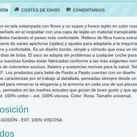
IÓN
COSTES DE ENVÍO
COMENTARIOS
en tela estampada con flores y un suave y fresco tejido en color rosa i
iseñado en el respaldar con una capa de tejido en material transpirable
bebe haciendo el paseo más confortable. Relleno de fibra hueca extraíbl
pone de varias aperturas (ojales) y ajustes para adaptarla a la mayoría 
ro y confortable. Es un diseño bonito, simple y cómodo que crea un n
 días de brisa. El saco se adapta sin problemas a cualquier coche par
as nuestras fundas están fabricadas conforme a las más exigentes nor
es de colorantes azoicos, ftalatos y sustancias nocivas para la salud. Te
º. Los productos para bebé de Pasito a Pasito cuentan con un diseño 
e caracterizan por el trabajo al detallada, pensadas siempre desde un p
dad para remarcar la elegancia y la armonía en cada una de sus piezas
e, pensados en las madres actuales que gozan de buen gusto y que apr
int. 100% cotton – ext. 100% viscosa. Color: Rosa. Tamaño universal.
sición
ALGODÓN - EXT. 100% VISCOSA
dos