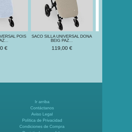
IVERSAL POIS
SACO SILLA UNIVERSAL DONA
SACO SILLA U
AZ...
BEIG PAZ...
POMBAS RO
0 €
119,00 €
129,00
Ir arriba
Contáctanos
Aviso Legal
Política de Privacidad
Condiciones de Compra