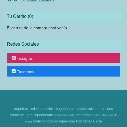
Consultar Destinos
Tu Carrito (0)
El carrito de la compra está vacío
Redes Sociales
Instagram
Facebook
bebe
anperbar
bsensible
bugaboo-camaleon
colchoneta
cuna
elemental
gris
impermeable
montessori
invierno
moda
osito
otono
petit-
ros
protector-colcho
ropa-cuna
sabana
silla
praia