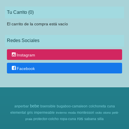
Tu Carrito (0)
El carrito de la compra está vacío
Redes Sociales
Instagram
Facebook
bebe
anperbar
bsensible
bugaboo-camaleon
colchoneta
cuna
elemental
gris
impermeable
montessori
invierno
moda
osito
otono
petit-
ros
protector-colcho
ropa-cuna
sabana
silla
praia