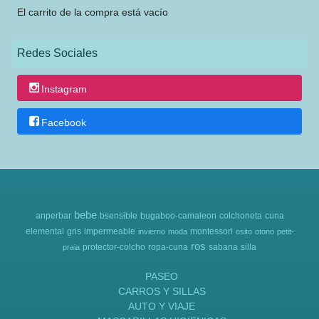
El carrito de la compra está vacío
Redes Sociales
Instagram
Facebook
bebe
anperbar
bsensible
bugaboo-camaleon
colchoneta
cuna
elemental
gris
impermeable
montessori
invierno
moda
osito
otono
petit-
ros
protector-colcho
ropa-cuna
sabana
silla
praia
PASEO
CARROS Y SILLAS
AUTO Y VIAJE