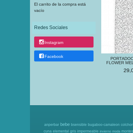
El carrito de la compra está
vacío
Redes Sociales
Instagram
Facebook
PORTADO
FLOWER MEL
29,
bebe
anperbar
bsensible
bugaboo-camaleon
colcho
cuna
elemental
gris
impermeable
montes
invierno
moda