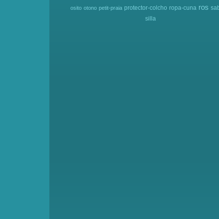
ros
protector-colcho
ropa-cuna
sa
osito
otono
petit-praia
silla