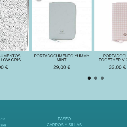
CUMENTOS
PORTADOCUMENTO YUMMY
PORTADOC
LOW GRIS...
MINT
TOGETHER VIC
00 €
29,00 €
32,00 
PASEO
neta
CARROS Y SILLAS
sori