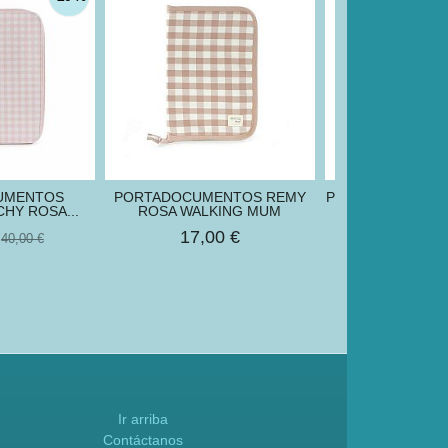
UMENTOS
PORTADOCUMENTOS REMY
PORTADOCUMEN
HY ROSA...
ROSA WALKING MUM
WALKING
€
17,00 €
14,00
40,00 €
Ir arriba
Contáctanos