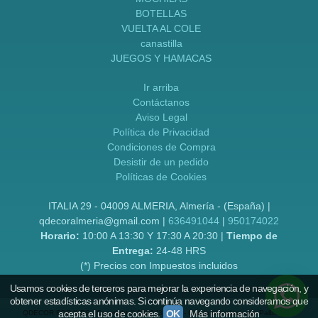
BOTELLAS
VUELTA AL COLE
canastilla
JUEGOS Y HAMACAS
Ir arriba
Contáctanos
Aviso Legal
Política de Privacidad
Condiciones de Compra
Desistir de un pedido
Políticas de Cookies
ITALIA 29 - 04009 ALMERIA, Almería - (España) |
qdecoralmeria@gmail.com |
636491044
|
950174022
Horario:
10:00 A 13:30 Y 17:30 A 20:30 |
Tiempo de
Entrega:
24-48 HRS
(*) Precios con Impuestos incluidos
Usamos cookies de terceros para mejorar la experiencia de navegación, y
obtener estadísticas anónimas. Si continúa navegando consideramos que
acepta el uso de cookies.
OK
Más información
QDECOR FOR KIDS
- Copyright © 2026 [38760] - Con la tecnología de Palbin.com