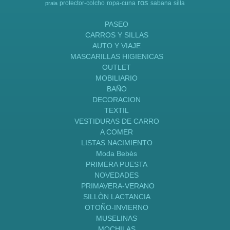
ros
protector-colcho
ropa-cuna
sabana
silla
praia
PASEO
CARROS Y SILLAS
AUTO Y VIAJE
MASCARILLAS HIGIENICAS
OUTLET
MOBILIARIO
BAÑO
DECORACION
TEXTIL
VESTIDURAS DE CARRO
A COMER
LISTAS NACIMIENTO
Moda Bebès
PRIMERA PUESTA
NOVEDADES
PRIMAVERA-VERANO
SILLÒN LACTANCIA
OTOÑO-INVIERNO
MUSELINAS
MOCHILAS