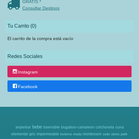
GRATIS *
Consultar Destinos
Tu Carrito (0)
El carrito de la compra está vacío
Redes Sociales
Instagram
Facebook
bebe
anperbar
bsensible
bugaboo-camaleon
colchoneta
cuna
elemental
gris
impermeable
montessori
invierno
moda
osito
otono
petit-