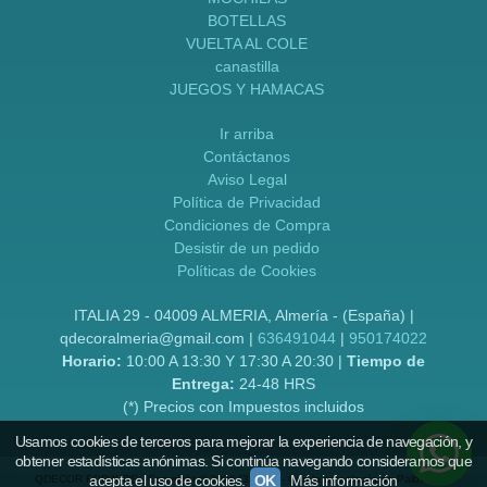
BOTELLAS
VUELTA AL COLE
canastilla
JUEGOS Y HAMACAS
Ir arriba
Contáctanos
Aviso Legal
Política de Privacidad
Condiciones de Compra
Desistir de un pedido
Políticas de Cookies
ITALIA 29 - 04009 ALMERIA, Almería - (España) |
qdecoralmeria@gmail.com |
636491044
|
950174022
Horario:
10:00 A 13:30 Y 17:30 A 20:30 |
Tiempo de
Entrega:
24-48 HRS
(*) Precios con Impuestos incluidos
Usamos cookies de terceros para mejorar la experiencia de navegación, y
obtener estadísticas anónimas. Si continúa navegando consideramos que
acepta el uso de cookies.
OK
Más información
QDECOR FOR KIDS
- Copyright © 2026 [38760] - Con la tecnología de Palbin.com