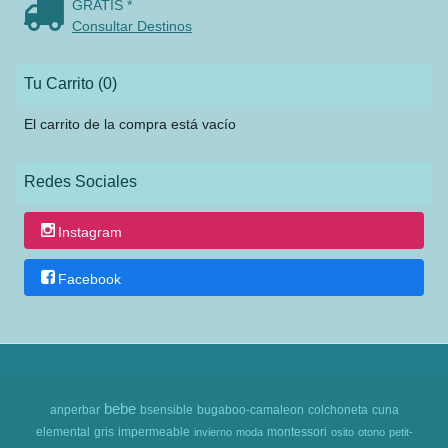
GRATIS *
Consultar Destinos
Tu Carrito (0)
El carrito de la compra está vacío
Redes Sociales
Instagram
Facebook
bebe
anperbar
bsensible
bugaboo-camaleon
colchoneta
cuna
elemental
gris
impermeable
montessori
invierno
moda
osito
otono
petit-