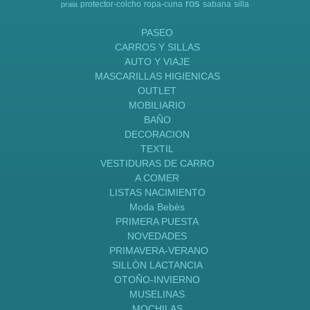
ros
protector-colcho
ropa-cuna
sabana
silla
praia
PASEO
CARROS Y SILLAS
AUTO Y VIAJE
MASCARILLAS HIGIENICAS
OUTLET
MOBILIARIO
BAÑO
DECORACION
TEXTIL
VESTIDURAS DE CARRO
A COMER
LISTAS NACIMIENTO
Moda Bebès
PRIMERA PUESTA
NOVEDADES
PRIMAVERA-VERANO
SILLÒN LACTANCIA
OTOÑO-INVIERNO
MUSELINAS
MOCHILAS