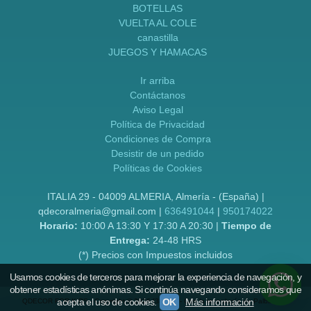
BOTELLAS
VUELTA AL COLE
canastilla
JUEGOS Y HAMACAS
Ir arriba
Contáctanos
Aviso Legal
Política de Privacidad
Condiciones de Compra
Desistir de un pedido
Políticas de Cookies
ITALIA 29 - 04009 ALMERIA, Almería - (España) |
qdecoralmeria@gmail.com |
636491044
|
950174022
Horario:
10:00 A 13:30 Y 17:30 A 20:30 |
Tiempo de
Entrega:
24-48 HRS
(*) Precios con Impuestos incluidos
Usamos cookies de terceros para mejorar la experiencia de navegación, y
obtener estadísticas anónimas. Si continúa navegando consideramos que
acepta el uso de cookies.
OK
Más información
QDECOR FOR KIDS
- Copyright © 2026 [38760] - Con la tecnología de Palbin.com