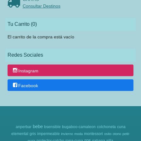
Consultar Destinos
Tu Carrito (0)
El carrito de la compra está vacío
Redes Sociales
Instagram
Facebook
bebe
anperbar
bsensible
bugaboo-camaleon
colchoneta
cuna
elemental
gris
impermeable
montessori
invierno
moda
osito
otono
petit-
ros
protector-colcho
ropa-cuna
sabana
silla
praia