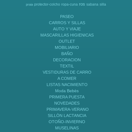
ros
protector-colcho
ropa-cuna
sabana
silla
praia
PASEO
CARROS Y SILLAS
AUTO Y VIAJE
MASCARILLAS HIGIENICAS
OUTLET
MOBILIARIO
BAÑO
DECORACION
TEXTIL
VESTIDURAS DE CARRO
A COMER
LISTAS NACIMIENTO
Moda Bebès
PRIMERA PUESTA
NOVEDADES
PRIMAVERA-VERANO
SILLÒN LACTANCIA
OTOÑO-INVIERNO
MUSELINAS