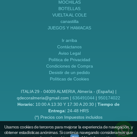
MOCHILAS
BOTELLAS
VUELTA AL COLE
canastilla
JUEGOS Y HAMACAS
Ir arriba
Contáctanos
Aviso Legal
Política de Privacidad
Condiciones de Compra
Desistir de un pedido
Políticas de Cookies
ITALIA 29 - 04009 ALMERIA, Almería - (España) |
qdecoralmeria@gmail.com |
636491044
|
950174022
Horario:
10:00 A 13:30 Y 17:30 A 20:30 |
Tiempo de
Entrega:
24-48 HRS
(*) Precios con Impuestos incluidos
Usamos cookies de terceros para mejorar la experiencia de navegación, y
obtener estadísticas anónimas. Si continúa navegando consideramos que