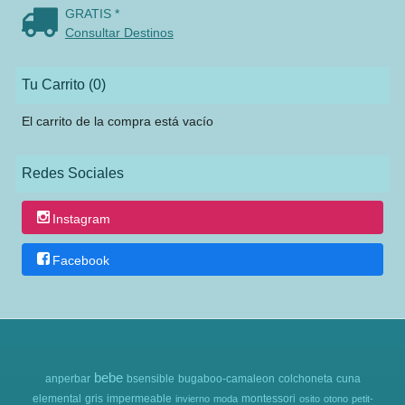
GRATIS *
Consultar Destinos
Tu Carrito (0)
El carrito de la compra está vacío
Redes Sociales
Instagram
Facebook
bebe
anperbar
bsensible
bugaboo-camaleon
colchoneta
cuna
elemental
gris
impermeable
montessori
invierno
moda
osito
otono
petit-