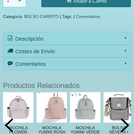
Añadir a Carrito
Categoría:
BOLSO CARRITO
|
Tags:
|
Comentarios
Descripción
Costes de Envío
Comentarios
Productos Relacionados
MOCHILA
MOCHILA
MOCHILA
BOLSA
FLOWER
YUMMI ROSA
YUMMI VERDE
NEVERA I