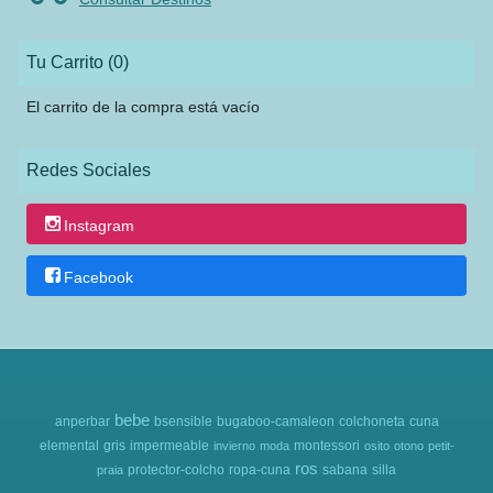
Tu Carrito (0)
El carrito de la compra está vacío
Redes Sociales
Instagram
Facebook
bebe
anperbar
bsensible
bugaboo-camaleon
colchoneta
cuna
elemental
gris
impermeable
montessori
invierno
moda
osito
otono
petit-
ros
protector-colcho
ropa-cuna
sabana
silla
praia