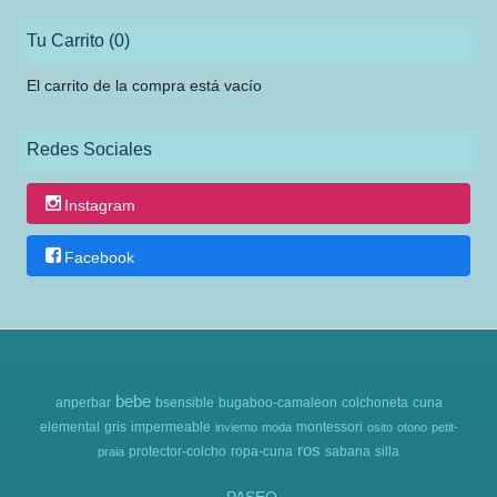
Tu Carrito (0)
El carrito de la compra está vacío
Redes Sociales
Instagram
Facebook
bebe
anperbar
bsensible
bugaboo-camaleon
colchoneta
cuna
elemental
gris
impermeable
montessori
invierno
moda
osito
otono
petit-
ros
protector-colcho
ropa-cuna
sabana
silla
praia
PASEO