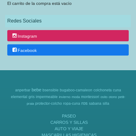
El carrito de la compra está vacío
Redes Sociales
Instagram
Facebook
bebe
anperbar
bsensible
bugaboo-camaleon
colchoneta
cuna
elemental
gris
impermeable
montessori
invierno
moda
osito
otono
petit-
ros
protector-colcho
ropa-cuna
sabana
silla
praia
PASEO
CARROS Y SILLAS
AUTO Y VIAJE
MASCARILLAS HIGIENICAS