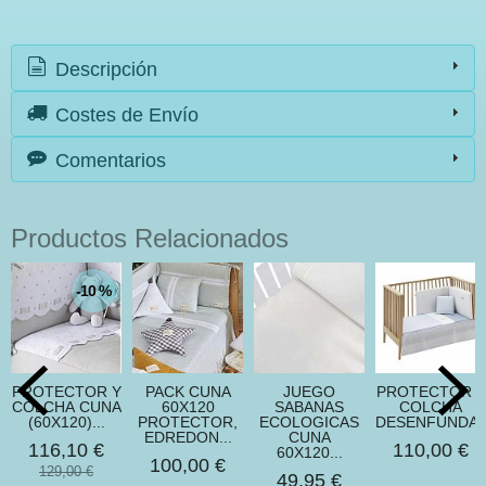
Descripción
Costes de Envío
Comentarios
Productos Relacionados
-10 %
PROTECTOR Y
PACK CUNA
JUEGO
PROTECTOR Y
COLCHA CUNA
60X120
SABANAS
COLCHA
(60X120)...
PROTECTOR,
ECOLOGICAS
DESENFUNDABL
EDREDON...
CUNA
116,10 €
110,00 €
60X120...
100,00 €
129,00 €
49,95 €