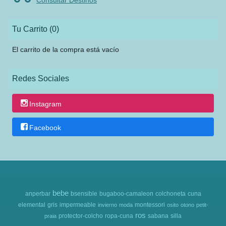
Consultar Destinos
Tu Carrito (0)
El carrito de la compra está vacío
Redes Sociales
Instagram
Facebook
bebe
anperbar
bsensible
bugaboo-camaleon
colchoneta
cuna
elemental
gris
impermeable
montessori
invierno
moda
osito
otono
petit-
ros
protector-colcho
ropa-cuna
sabana
silla
praia