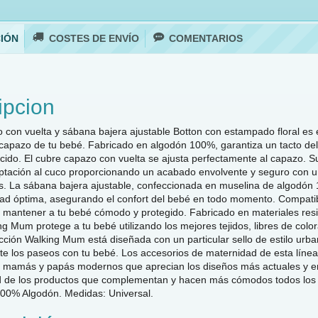
IÓN
COSTES DE ENVÍO
COMENTARIOS
ipcion
o con vuelta y sábana bajera ajustable Botton con estampado floral es
capazo de tu bebé. Fabricado en algodón 100%, garantiza un tacto delic
acido. El cubre capazo con vuelta se ajusta perfectamente al capazo. 
ptación al cuco proporcionando un acabado envolvente y seguro con 
s. La sábana bajera ajustable, confeccionada en muselina de algodón
idad óptima, asegurando el confort del bebé en todo momento. Compatib
a mantener a tu bebé cómodo y protegido. Fabricado en materiales resi
g Mum protege a tu bebé utilizando los mejores tejidos, libres de colo
cción Walking Mum está diseñada con un particular sello de estilo ur
ente los paseos con tu bebé. Los accesorios de maternidad de esta líne
mamás y papás modernos que aprecian los diseños más actuales y en te
d de los productos que complementan y hacen más cómodos todos los 
100% Algodón. Medidas: Universal.