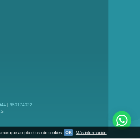
044
|
950174022
RS
amos que acepta el uso de cookies.
OK
Más información