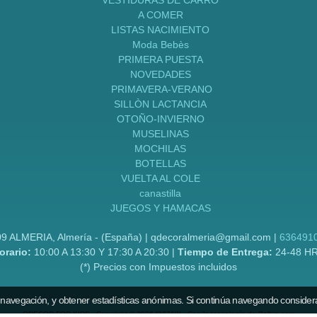
VESTIDURAS DE CARRO
A COMER
LISTAS NACIMIENTO
Moda Bebès
PRIMERA PUESTA
NOVEDADES
PRIMAVERA-VERANO
SILLÒN LACTANCIA
OTOÑO-INVIERNO
MUSELINAS
MOCHILAS
BOTELLAS
VUELTA AL COLE
canastilla
JUEGOS Y HAMACAS
09 ALMERIA, Almería - (España) | qdecoralmeria@gmail.com |
636491
orario:
10:00 A 13:30 Y 17:30 A 20:30 |
Tiempo de Entrega:
24-48 H
(*) Precios con Impuestos incluidos
 navegación, y obtener estadísticas anónimas. Si continúa navegando consider
QDECOR FOR KIDS
- Copyright © 2026 [38760] - Con la tecnología de Palbin.com