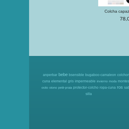
Colcha capaz
78,
bebe
anperbar
bsensible
bugaboo-camaleon
colcho
cuna
elemental
gris
impermeable
montes
invierno
moda
ros
protector-colcho
ropa-cuna
sa
osito
otono
petit-praia
silla