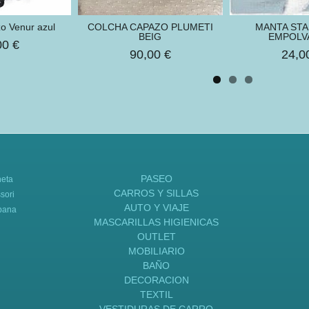
o Venur azul
COLCHA CAPAZO PLUMETI
MANTA STA
BEIG
EMPOLVA
00 €
90,00 €
24,0
PASEO
neta
CARROS Y SILLAS
sori
AUTO Y VIAJE
bana
MASCARILLAS HIGIENICAS
OUTLET
MOBILIARIO
BAÑO
DECORACION
TEXTIL