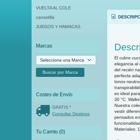
VUELTA AL COLE
DESCRIPC
canastilla
JUEGOS Y HAMACAS
Descr
Marcas
El cubre cuc
elegancia al 
del recién n
perfecta ada
tonos neutro
transpirabil
es ideal par
Costes de Envío
30 °C. Walkin
Nuestra cole
GRATIS *
vestir difer
Consultar Destinos
pensados en 
funcionalida
Materiales: 
Tu Carrito (0)