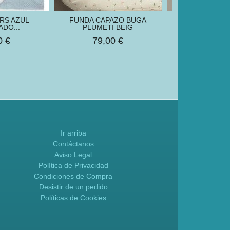
RS AZUL
FUNDA CAPAZO BUGA
TOCA VICH
DO...
PLUMETI BEIG
40,00
0 €
79,00 €
Ir arriba
Contáctanos
Aviso Legal
Política de Privacidad
Condiciones de Compra
Desistir de un pedido
Políticas de Cookies