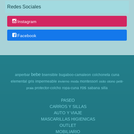
Redes Sociales
Instagram
Facebook
bebe
anperbar
bsensible
bugaboo-camaleon
colchoneta
cuna
elemental
gris
impermeable
montessori
invierno
moda
osito
otono
petit-
ros
protector-colcho
ropa-cuna
sabana
silla
praia
PASEO
CARROS Y SILLAS
AUTO Y VIAJE
MASCARILLAS HIGIENICAS
OUTLET
MOBILIARIO