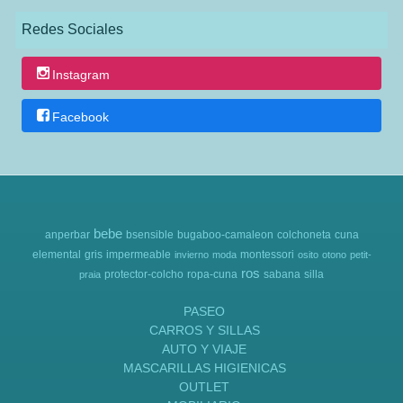
Redes Sociales
Instagram
Facebook
bebe
anperbar
bsensible
bugaboo-camaleon
colchoneta
cuna
elemental
gris
impermeable
montessori
invierno
moda
osito
otono
petit-
ros
protector-colcho
ropa-cuna
sabana
silla
praia
PASEO
CARROS Y SILLAS
AUTO Y VIAJE
MASCARILLAS HIGIENICAS
OUTLET