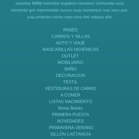
bebe
anperbar
bsensible
bugaboo-camaleon
colchoneta
cuna
elemental
gris
impermeable
montessori
invierno
moda
osito
otono
petit-
ros
protector-colcho
ropa-cuna
sabana
silla
praia
PASEO
CARROS Y SILLAS
AUTO Y VIAJE
MASCARILLAS HIGIENICAS
OUTLET
MOBILIARIO
BAÑO
DECORACION
TEXTIL
VESTIDURAS DE CARRO
A COMER
LISTAS NACIMIENTO
Moda Bebès
PRIMERA PUESTA
NOVEDADES
PRIMAVERA-VERANO
SILLÒN LACTANCIA