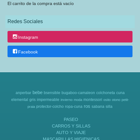
El carrito de la compra está vacío
Redes Sociales
Instagram
Facebook
bebe
anperbar
bsensible
bugaboo-camaleon
colchoneta
cuna
elemental
gris
impermeable
montessori
invierno
moda
osito
otono
petit-
ros
protector-colcho
ropa-cuna
sabana
silla
praia
PASEO
CARROS Y SILLAS
AUTO Y VIAJE
MASCARILLAS HIGIENICAS