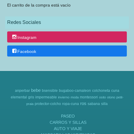
El carrito de la compra está vacío
Redes Sociales
Instagram
Facebook
bebe
anperbar
bsensible
bugaboo-camaleon
colchoneta
cuna
elemental
gris
impermeable
montessori
invierno
moda
osito
otono
petit-
ros
protector-colcho
ropa-cuna
sabana
silla
praia
PASEO
CARROS Y SILLAS
AUTO Y VIAJE