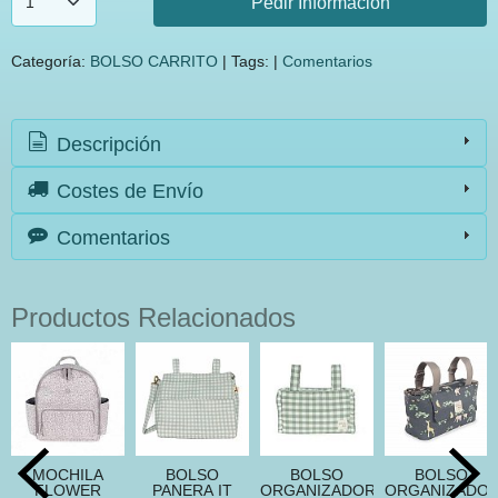
Pedir Información
Categoría:
BOLSO CARRITO
|
Tags:
|
Comentarios
Descripción
Costes de Envío
Comentarios
Productos Relacionados
MOCHILA
BOLSO
BOLSO
BOLSO
FLOWER
PANERA IT
ORGANIZADOR
ORGANIZADO