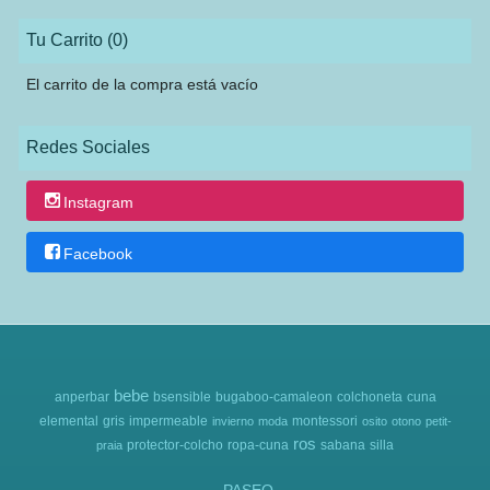
Tu Carrito (0)
El carrito de la compra está vacío
Redes Sociales
Instagram
Facebook
bebe
anperbar
bsensible
bugaboo-camaleon
colchoneta
cuna
elemental
gris
impermeable
montessori
invierno
moda
osito
otono
petit-
ros
protector-colcho
ropa-cuna
sabana
silla
praia
PASEO